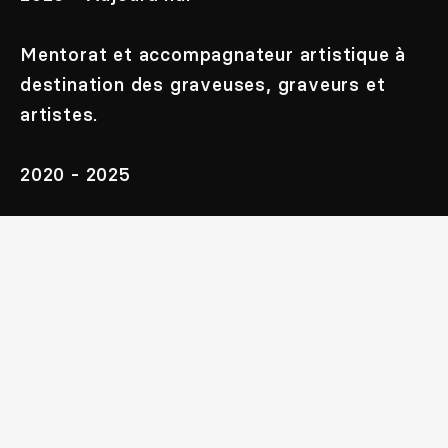
Mentorat et accompagnateur artistique à
destination des graveuses, graveurs et
artistes.
2020 - 2025
Concepteur/animateur multimédia,
Conservatoire National des Arts et Métiers,
Ploufragan, Côtes d'Armor.
2018
Diplôme National Supérieur d'Expression Plastique,
Obtention du DNSEP, à l'EESAB de Quimper.
Finistère, France.