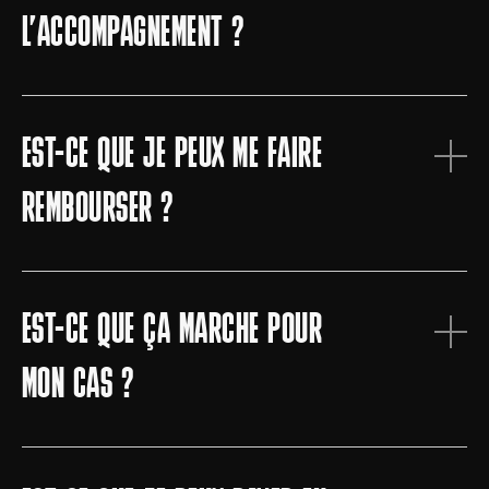
L’ACCOMPAGNEMENT ?
Je t’accompagne pendant 2 mois.
EST-CE QUE JE PEUX ME FAIRE
REMBOURSER ?
Tu peux te rétracter dans un délai de 14
jours après la signature du
EST-CE QUE ÇA MARCHE POUR
contrat d’accompagnement.
MON CAS ?
La garantie de réussite est liée à
l’investissement que tu impliques dans cet