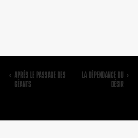
‹
APRÈS LE PASSAGE DES
LA DÉPENDANCE DU
›
GÉANTS
DÉSIR